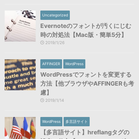
Uncategorized
Evernoteのフォントが汚くにじむ
時の対処法【Mac版・簡単5分】
2019/1/26
AFFINGER
WordPress
WordPressでフォントを変更する
方法【他ブラウザやAFFINGERも考
慮】
2019/1/14
WordPress
多言語サイト
【多言語サイト】hreflangタグの