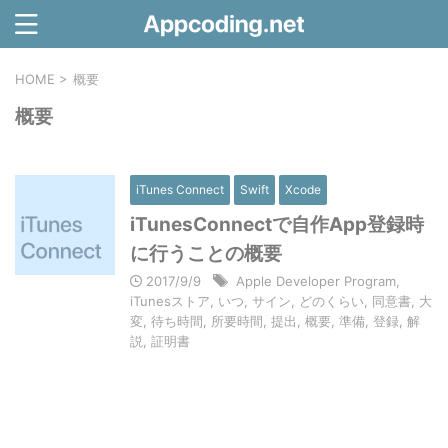
HOME
>
概要
概要
iTunes Connect
Swift
Xcode
iTunesConnectで自作App登録時
に行うことの概要
2017/9/9
Apple Developer Program
,
iTunesストア
,
いつ
,
サイン
,
どのくらい
,
同意書
,
大
変
,
待ち時間
,
所要時間
,
提出
,
概要
,
準備
,
登録
,
解
説
,
証明書