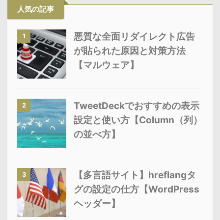
人気の記事
悪質な全面リダイレクト広告
1
が貼られた原因と対策方法
【マルウェア】
TweetDeckでおすすめの表示
2
設定と使い方【Column（列）
の並べ方】
【多言語サイト】hreflangタ
3
グの設定の仕方【WordPress
ヘッダー】